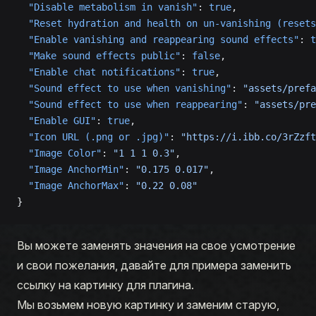
  "Disable metabolism in vanish"
: 
true
,
  "Reset hydration and health on un-vanishing (resets
  "Enable vanishing and reappearing sound effects"
: 
t
  "Make sound effects public"
: 
false
,
  "Enable chat notifications"
: 
true
,
  "Sound effect to use when vanishing"
: 
"assets/prefa
  "Sound effect to use when reappearing"
: 
"assets/pre
  "Enable GUI"
: 
true
,
  "Icon URL (.png or .jpg)"
: 
"https://i.ibb.co/3rZzft
  "Image Color"
: 
"1 1 1 0.3"
,
  "Image AnchorMin"
: 
"0.175 0.017"
,
  "Image AnchorMax"
: 
"0.22 0.08"
}
Вы можете заменять значения на свое усмотрение
и свои пожелания, давайте для примера заменить
ссылку на картинку для плагина.
Мы возьмем новую картинку и заменим старую,