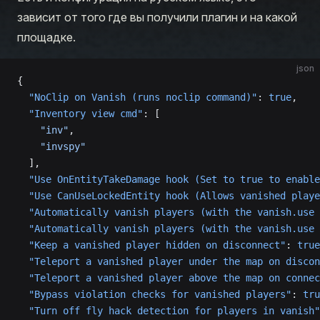
зависит от того где вы получили плагин и на какой
площадке.
json
{
  "NoClip on Vanish (runs noclip command)"
: 
true
,
  "Inventory view cmd"
: [
    "inv"
,
    "invspy"
  ],
  "Use OnEntityTakeDamage hook (Set to true to enable
  "Use CanUseLockedEntity hook (Allows vanished playe
  "Automatically vanish players (with the vanish.use 
  "Automatically vanish players (with the vanish.use 
  "Keep a vanished player hidden on disconnect"
: 
true
  "Teleport a vanished player under the map on discon
  "Teleport a vanished player above the map on connec
  "Bypass violation checks for vanished players"
: 
tru
  "Turn off fly hack detection for players in vanish"