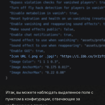
  "Bypass violation checks for vanished players"
: 
tru
  "Turn off fly hack detection for players in vanish"
  "Disable metabolism in vanish"
: 
true
,
  "Reset hydration and health on un-vanishing (resets
  "Enable vanishing and reappearing sound effects"
: 
t
  "Make sound effects public"
: 
false
,
  "Enable chat notifications"
: 
true
,
  "Sound effect to use when vanishing"
: 
"assets/prefa
  "Sound effect to use when reappearing"
: 
"assets/pre
  "Enable GUI"
: 
true
,
  "Icon URL (.png or .jpg)"
: 
"https://i.ibb.co/3rZzft
  "Image Color"
: 
"1 1 1 0.3"
,
  "Image AnchorMin"
: 
"0.175 0.017"
,
  "Image AnchorMax"
: 
"0.22 0.08"
}
Итак, вы можете наблюдать выделенное поле с
пунктом в конфигурации, отвечающее за