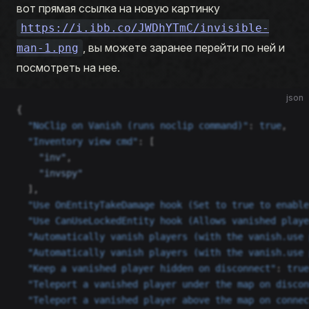
вот прямая ссылка на новую картинку
https://i.ibb.co/JWDhYTmC/invisible-
, вы можете заранее перейти по ней и
man-1.png
посмотреть на нее.
json
{
  "NoClip on Vanish (runs noclip command)"
: 
true
,
  "Inventory view cmd"
: [
    "inv"
,
    "invspy"
  ],
  "Use OnEntityTakeDamage hook (Set to true to enable
  "Use CanUseLockedEntity hook (Allows vanished playe
  "Automatically vanish players (with the vanish.use 
  "Automatically vanish players (with the vanish.use 
  "Keep a vanished player hidden on disconnect"
: 
true
  "Teleport a vanished player under the map on discon
  "Teleport a vanished player above the map on connec