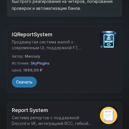
быстрого реагирования на читеров, логирования
проверок и автоматизации банов.
IQReportSystem
Продвинутая система жалоб с
современным UI, поддержкой F7,
записью демо во время проверки, авто-
Автор:
Mercury
уведомлениями модераторов и
Источник:
SkyPlugins
интеграцией с RCC, OzProtect, Discord и
Цена:
1699,00 ₽
VK.
Скачать
Report System
Система репортов с поддержкой
Discord и VK, интеграцией RCC, гибкой