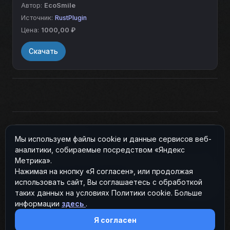
настройкой причин банов, таймеров и
Автор:
EcoSmile
прав доступа для модераторов и
Источник:
RustPlugin
администраторов.
Цена:
1000,00 ₽
Скачать
Pager
Прошлая страница
Мы используем файлы cookie и данные сервисов веб-
Рейты
аналитики, собираемые посредством «Яндекс
Метрика».
Нажимая на кнопку «Я согласен», или продолжая
Следующая страница
использовать сайт, Вы соглашаетесь с обработкой
Скины
таких данных на условиях Политики cookie. Больше
информации
здесь
.
Я согласен